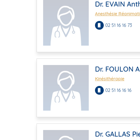
Dr. EVAIN An
Anesthésie Réanimat
02 51 16 16 73
Dr. FOULON A
Kinésithérapie
02 51 16 16 16
Dr. GALLAS Pi