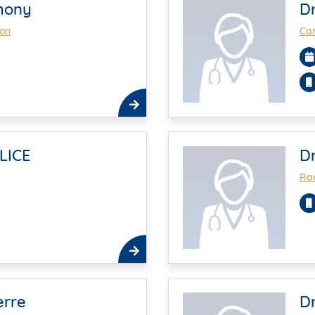
thony
D
ion
Car
LICE
D
Rad
erre
D