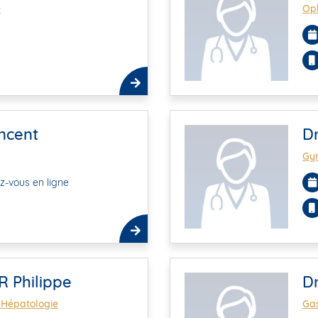
e
Op
ncent
D
Gyn
z-vous en ligne
R Philippe
D
 Hépatologie
Gas