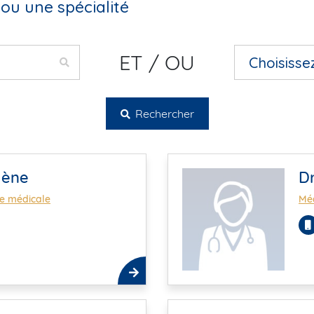
ou une spécialité
ET / OU
Rechercher
lène
D
ie médicale
Méd