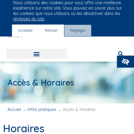
Nous utilisons des cookies pour vous offrir une meilleure
Groupe Vivalto Santé
expérience sur notre site. Vous pouvez en savoir plus sur
Entre nous, la vie
les cookies que nous utilisons ou les désactiver dans les
réglages du site
.
Accepter
Refuser
Réglages
O
Accès & Horaires
Accueil
→
Infos pratiques
→
Accès & Horaires
Horaires