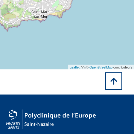
Leaflet
, \r\n©
OpenStreetMap
contributeurs