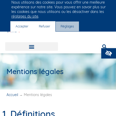
Nous utilisons des cookies pour vous offrir une meilleure
Groupe Vivalto Santé
expérience sur notre site. Vous pouvez en savoir plus sur
Entre nous, la vie
les cookies que nous utilisons ou les désactiver dans les
réglages du site
.
Accepter
Refuser
Réglages
O
Mentions légales
Accueil
→
Mentions légales
1. Définitions