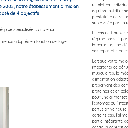
un plateau individue
 de 2002, notre établissement a mis en
équilibre nutritionn
oté de 4 objectifs :
prestataire de rest
supervisée par un r
e équipe spécialisée comprenant
En cas de troubles d
régime prescrit par
s menus adaptés en fonction de l’âge,
importante, une dié
vos repas afin de c
Lorsque votre malad
importants de dénut
musculaires, le méd
alimentation adaptée
prescrivant des co
protéines et en cal
pour une alimentati
l’estomac ou l’intes
perfusion veineuse 
certains cas, l’alimen
partie intégrante de
contre la dénutritio