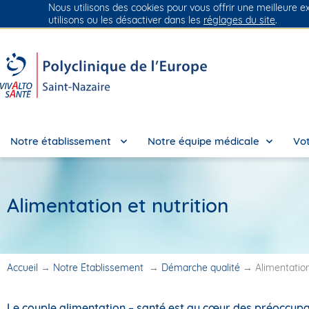
Nous utilisons des cookies pour vous offrir une meilleure e
Groupe Vivalto Santé
Entre nous, la vie
utilisons ou les désactiver dans les
réglages du site
.
Notre établissement
Notre équipe médicale
Vot
Alimentation et nutrition
Accueil
→
Notre Établissement
→
Démarche qualité
→
Alimentation
Le couple alimentation – santé est au cœur des préoccupat