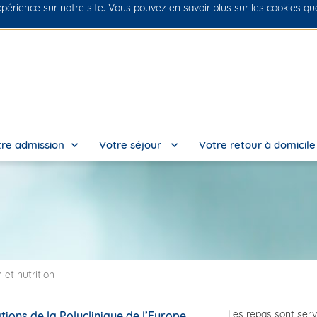
xpérience sur notre site. Vous pouvez en savoir plus sur les cookies q
No
re admission
Votre séjour
Votre retour à domicil
 et nutrition
Les repas sont ser
ions de la Polyclinique de l’Europe.