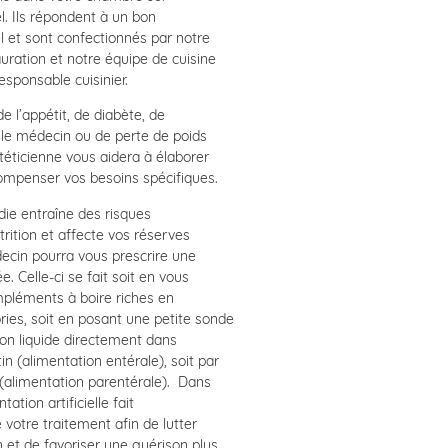
l. Ils répondent à un bon
el et sont confectionnés par notre
auration et notre équipe de cuisine
esponsable cuisinier.
e l’appétit, de diabète, de
 le médecin ou de perte de poids
téticienne vous aidera à élaborer
ompenser vos besoins spécifiques.
ie entraîne des risques
rition et affecte vos réserves
ecin pourra vous prescrire une
. Celle-ci se fait soit en vous
mpléments à boire riches en
ories, soit en posant une petite sonde
on liquide directement dans
tin (alimentation entérale), soit par
(alimentation parentérale). Dans
tation artificielle fait
 votre traitement afin de lutter
n et de favoriser une guérison plus