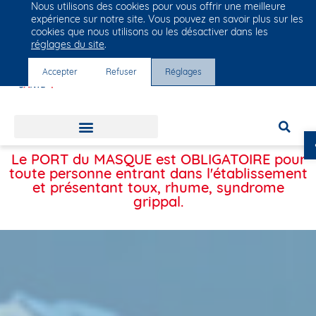
Nous utilisons des cookies pour vous offrir une meilleure
Groupe Vivalto Santé
expérience sur notre site. Vous pouvez en savoir plus sur les
Entre nous, la vie
cookies que nous utilisons ou les désactiver dans les
réglages du site
.
Accepter
Refuser
Réglages
Le PORT du MASQUE est OBLIGATOIRE pour
toute personne entrant dans l'établissement
et
présentant toux, rhume, syndrome
grippal.