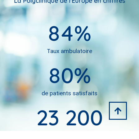
La Polyclinique de l'Europe en chiffres
84
%
Taux ambulatoire
80
%
de patients satisfaits
23 200
séjours