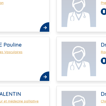
ion
Pn
 Pauline
D
es Vasculaires
Rad
VALENTIN
D
r et médecine palliative
Chi