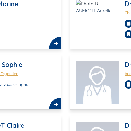
Marine
D
Chi
 Sophie
D
 Digestive
Ane
z-vous en ligne
T Claire
Dr