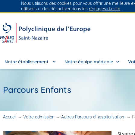
Nous utilisons des cookies pour vous offrir une meilleure e
Groupe Vivalto Santé
Entre nous, la vie
utilisons ou les désactiver dans les
réglages du site
.
Notre établissement
Notre équipe médicale
Vot
Parcours Enfants
Accueil
→
Votre admission
→
Autres Parcours d’hospitalisation
→
P
Si votre