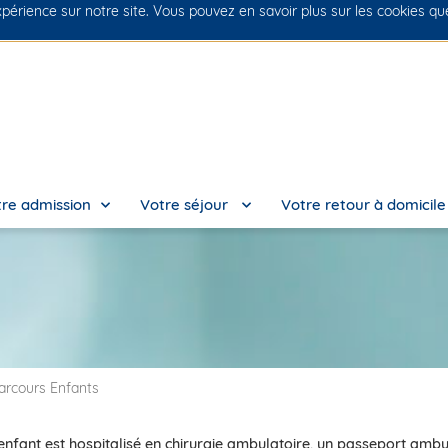
xpérience sur notre site. Vous pouvez en savoir plus sur les cookies q
No
re admission
Votre séjour
Votre retour à domicil
arcours Enfants
 enfant est hospitalisé en chirurgie ambulatoire, un passeport ambul