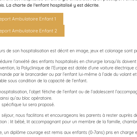
is.
La charte de l’enfant hospitalisé y est décrite.
eport Ambulatoire Enfant 1
eport Ambulatoire Enfant 2
rs de son hospitalisation est décrit en image, jeux et coloriage sont 
éduire l’anxiété des enfants hospitalisés en chirurgie lorsqu’ils doiven
vention, la Polyclinique de l’Europe est dotée d’une voiture électriqu
nde par le brancardier ou par l’enfant lui-même à l’aide du volant et d
sable sous condition de la capacité de l’enfant.
hospitalisation, l’objet fétiche de l’enfant ou de l’adolescent l’accom
 ainsi qu’au bloc opératoire.
spécifique lui sera proposé.
e séjour, nous facilitons et encourageons les parents à rester auprès 
tion : lit bébé, lit accompagnant pour un membre de la famille, chambr
tie, un diplôme courage est remis aux enfants (0-7ans) pris en charge 