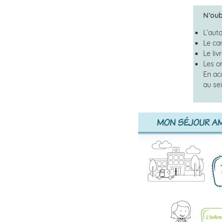
N’oub
L’aut
Le ca
Le liv
Les o
En ac
au sei