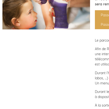
sera rem
Pass
Pass
Le parcou
Afin de R
une inter
télécomma
est utili
Durant l’
labos, …)
Un menu 
Durant l
à disposi
À la sor