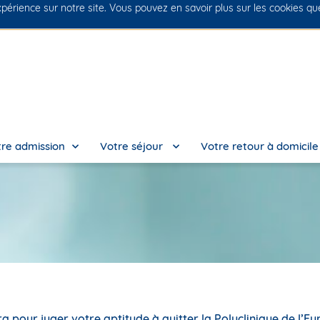
xpérience sur notre site. Vous pouvez en savoir plus sur les cookies q
No
re admission
Votre séjour
Votre retour à domicil
a pour juger votre aptitude à quitter la Polyclinique de l’E