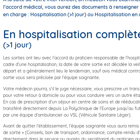
l’accord médical, vous aurez des documents à renseigner a
en charge : Hospitalisation (>1 jour) ou Hospitalisation en 
En hospitalisation complèt
(>1 jour)
Les sorties ont lieu avec l’accord du praticien responsable de l’hospit
cadre d’une hospitalisation, la date de votre sortie est décidée la vei
départ et a généralement lieu le lendemain, sauf avis médical contra
sortie vous sera précisée par l’équipe soignante.
Votre médecin pourra, s’il le juge nécessaire, vous prescrire un tran
pour votre retour à domicile ou pour vous conduire vers un autre ét
En cas de prescription d’un séjour en centre de soins et de rééducat
transféré directement depuis La Polyclinique de l’Europe jusqu’au fu
par une équipe d’ambulancier ou VSL (Véhicule Sanitaire Léger).
Avant de quitter l’établissement, l’équipe soignante vous aura remi
de sortie » (Conseils, bon de transport, ordonnance, compte-rendu d’i
directement dans le service ou auprès du secrétariat du praticien qu