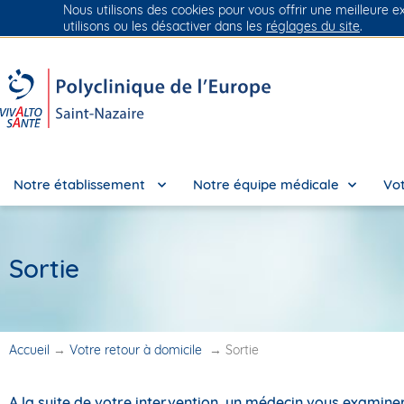
Nous utilisons des cookies pour vous offrir une meilleure e
Groupe Vivalto Santé
Entre nous, la vie
utilisons ou les désactiver dans les
réglages du site
.
Notre établissement
Notre équipe médicale
Vot
Sortie
Accueil
→
Votre retour à domicile
→
Sortie
A la suite de votre intervention, un médecin vous examiner