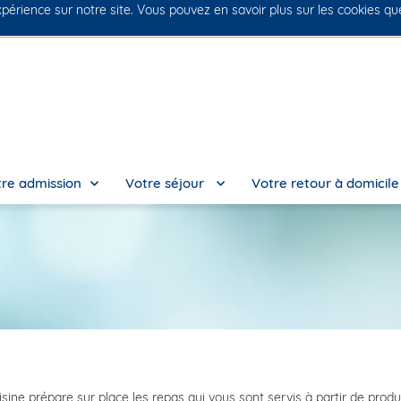
xpérience sur notre site. Vous pouvez en savoir plus sur les cookies q
No
re admission
Votre séjour
Votre retour à domicil
isine prépare sur place les repas qui vous sont servis à partir de pr