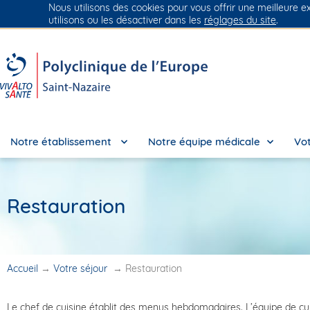
Nous utilisons des cookies pour vous offrir une meilleure e
Groupe Vivalto Santé
Entre nous, la vie
utilisons ou les désactiver dans les
réglages du site
.
Notre établissement
Notre équipe médicale
Vot
Restauration
Accueil
→
Votre séjour
→
Restauration
Le chef de cuisine établit des menus hebdomadaires. L’équipe de cu