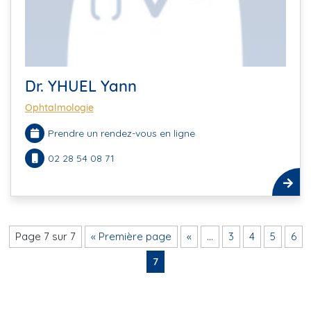
Dr. YHUEL Yann
Ophtalmologie
Prendre un rendez-vous en ligne
02 28 54 08 71
Page 7 sur 7
« Première page
«
…
3
4
5
6
7