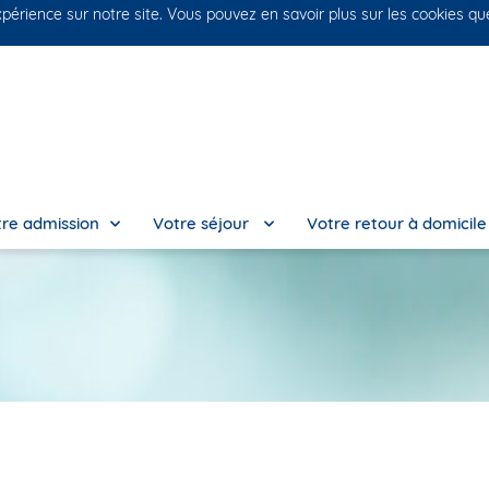
xpérience sur notre site. Vous pouvez en savoir plus sur les cookies q
No
re admission
Votre séjour
Votre retour à domicil