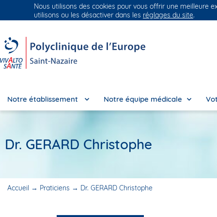
Nous utilisons des cookies pour vous offrir une meilleure e
Groupe Vivalto Santé
Entre nous, la vie
utilisons ou les désactiver dans les
réglages du site
.
Notre établissement
Notre équipe médicale
Vot
Dr. GERARD Christophe
Accueil
→
Praticiens
→
Dr. GERARD Christophe