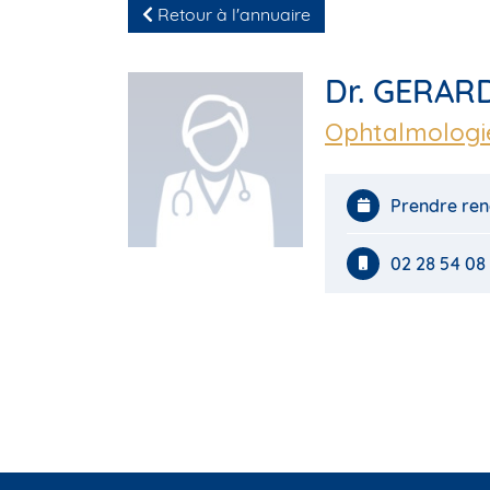
Retour à l'annuaire
Dr. GERARD
Ophtalmologi
Prendre ren
02 28 54 08