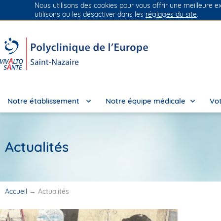
Nous utilisons des cookies pour vous offrir une meilleure e
Groupe Vivalto Santé
Entre nous, la vie
utilisons ou les désactiver dans les
réglages du site
.
Notre établissement
Notre équipe médicale
Vot
Actualités
Accueil
→
Actualités