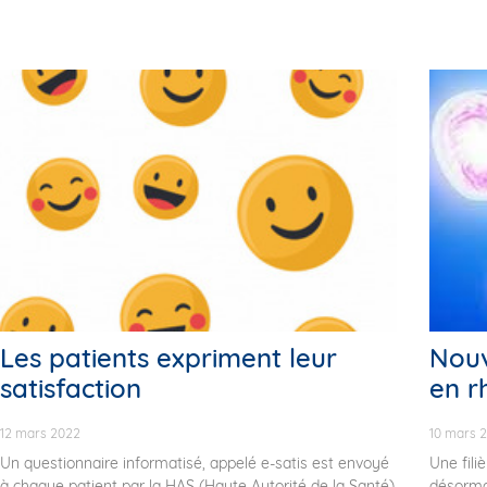
Les patients expriment leur
Nouve
satisfaction
en r
12 mars 2022
10 mars 
Un questionnaire informatisé, appelé e-satis est envoyé
Une fili
à chaque patient par la HAS (Haute Autorité de la Santé)
désormai