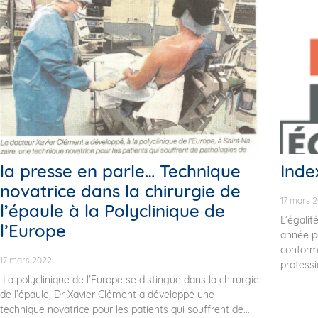
la presse en parle… Technique
Ind
novatrice dans la chirurgie de
17 mars 
l’épaule à la Polyclinique de
L’égali
l’Europe
année p
conformé
17 mars 2022
professi
La polyclinique de l’Europe se distingue dans la chirurgie
de l’épaule, Dr Xavier Clément a développé une
technique novatrice pour les patients qui souffrent de...