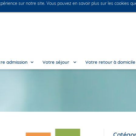
xpérience sur notre site. Vous pouvez en savoir plus sur les cookies q
No
re admission
Votre séjour
Votre retour à domicil
Catégor