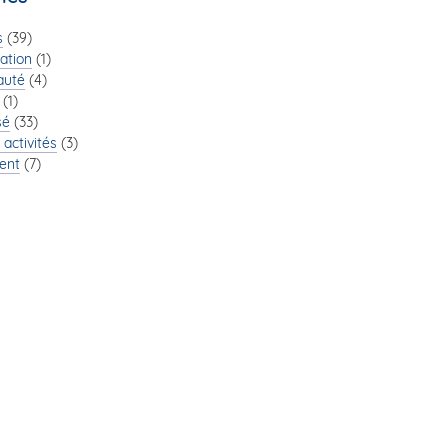
s
(39)
cation
(1)
auté
(4)
(1)
sé
(33)
 activités
(3)
ent
(7)