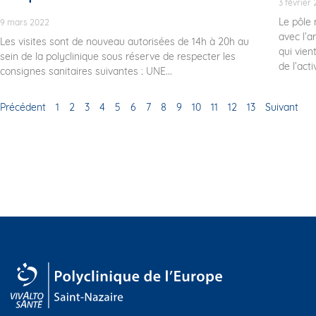
3 février
Le pôle
9 mars 2022
avec l’a
Les visites sont de nouveau autorisées de 14h à 20h au
qui vie
sein de la polyclinique sous réserve de respecter les
de l’activ
consignes sanitaires suivantes : UNE...
Précédent
1
2
3
4
5
6
7
8
9
10
11
12
13
Suivant