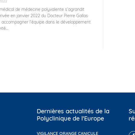
 2022
 médical de médecine polyvalente s’agrandit
rrivée en janvier 2022 du Docteur Pierre Gallas
nt accompagner l’équipe dans le développement
ité...
Dernières actualités de la
Su
Polyclinique de l'Europe
ré
VIGILANCE ORANGE CANICULE