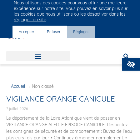
Nous utilisons des cookies pour vous offrir une meilleure
Groupe Vivalto Santé
expérience sur notre site. Vous pouvez en savoir plus sur
Entre nous, la vie
les cookies que nous utilisons ou les désactiver dans les
réglages du site
.
Accepter
Refuser
Réglages
O
Accueil
→
Non classé
VIGILANCE ORANGE CANICULE
7 juillet 2026
Le département de la Loire Atlantique vient de passer en
VIGILANCE ORANGE ALERTE EPISODE CANICULE. Respectez
les consignes de sécurité et de comportement : Buvez de l’eau
plusieurs fois par jour. • Continuez à manger normalement. •