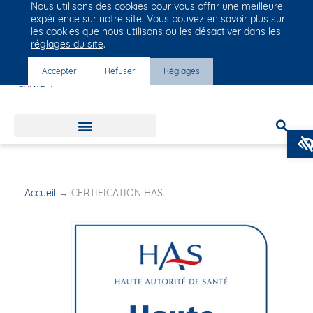
Nous utilisons des cookies pour vous offrir une meilleure
Groupe Vivalto Santé
expérience sur notre site. Vous pouvez en savoir plus sur
Entre nous, la vie
les cookies que nous utilisons ou les désactiver dans les
réglages du site
.
Accepter
Refuser
Réglages
Accueil
→
CERTIFICATION HAS