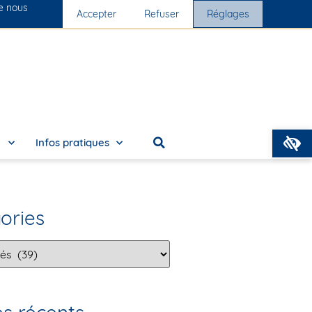
ue nous
s cliniques
Accepter
Nous rejoindre
Refuser
Réglages
O
e
Infos pratiques
ories