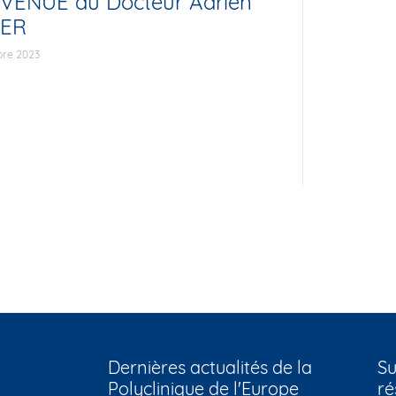
VENUE au Docteur Adrien
DER
bre 2023
Dernières actualités de la
Su
Polyclinique de l'Europe
ré