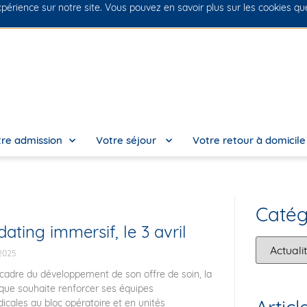
xpérience sur notre site. Vous pouvez en savoir plus sur les cookies q
No
re admission
Votre séjour
Votre retour à domicil
Catég
ating immersif, le 3 avril
2025
cadre du développement de son offre de soin, la
ique souhaite renforcer ses équipes
cales au bloc opératoire et en unités