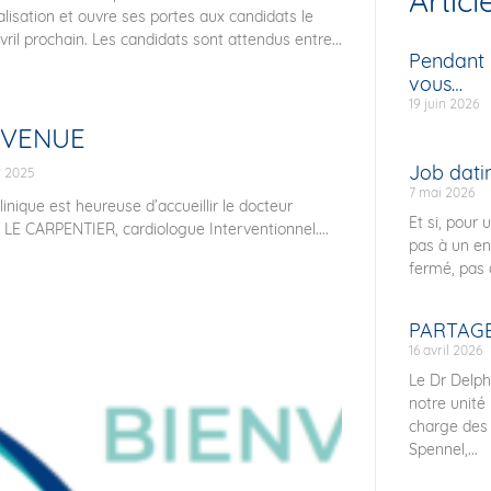
Articl
alisation et ouvre ses portes aux candidats le
avril prochain. Les candidats sont attendus entre...
Pendant l
vous…
19 juin 2026
NVENUE
Job datin
r 2025
7 mai 2026
linique est heureuse d’accueillir le docteur
Et si, pour 
LE CARPENTIER, cardiologue Interventionnel....
pas à un en
fermé, pas 
PARTAGE
16 avril 2026
Le Dr Delph
notre unité
charge des 
Spennel,...