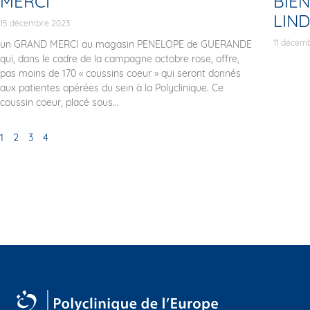
MERCI
BIEN
LIN
15 décembre 2023
11 décem
un GRAND MERCI au magasin PENELOPE de GUERANDE
qui, dans le cadre de la campagne octobre rose, offre,
pas moins de 170 « coussins coeur » qui seront donnés
aux patientes opérées du sein à la Polyclinique. Ce
coussin coeur, placé sous...
1
2
3
4