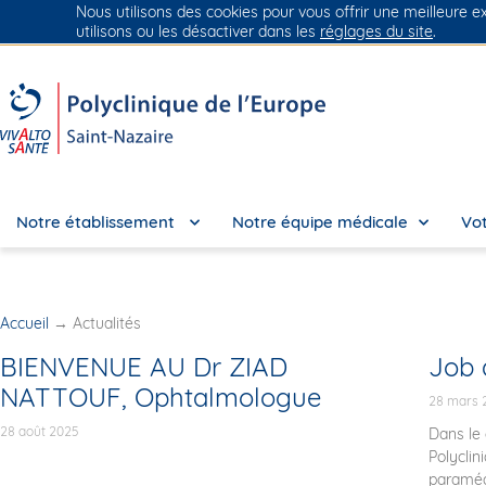
Nous utilisons des cookies pour vous offrir une meilleure e
Groupe Vivalto Santé
Entre nous, la vie
utilisons ou les désactiver dans les
réglages du site
.
Notre établissement
Notre équipe médicale
Vot
Accueil
→
Actualités
BIENVENUE AU Dr ZIAD
Job d
NATTOUF, Ophtalmologue
28 mars 
28 août 2025
Dans le 
Polyclin
paramédi