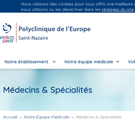
Nous utilisons des cookies pour vous offrir une meilleure
Groupe Vivalto Santé
Entre nous, la vie
nous utilisons ou les désactiver dans les
réglages du site
.
Notre établissement
Notre équipe médicale
Vot
Médecins & Spécialités
Accueil
→
Notre Équipe médicale
→
Médecins & Spécialités