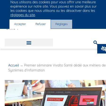
Nous utilisons des cookies pour vous offrir une meilleure
Groupe Vivalto Santé
expérience sur notre site. Vous pouvez en savoir plus sur
Entre nous, la vie
les cookies que nous utilisons ou les désactiver dans les
réglages du site
.
Accepter
Refuser
Réglages
Accueil
→
Premier séminaire Vivalto Santé dédié aux métiers de
Systèmes d’Information