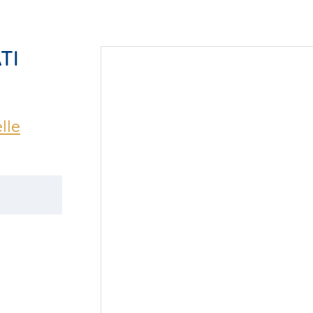
TI
lle