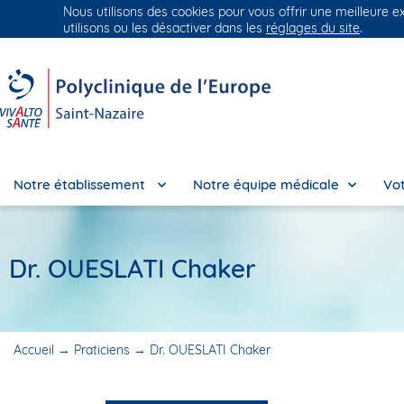
Nous utilisons des cookies pour vous offrir une meilleure e
Groupe Vivalto Santé
Entre nous, la vie
utilisons ou les désactiver dans les
réglages du site
.
Notre établissement
Notre équipe médicale
Vot
Dr. OUESLATI Chaker
Accueil
→
Praticiens
→
Dr. OUESLATI Chaker