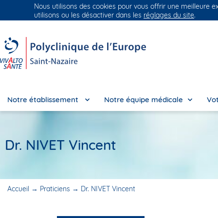
Nous utilisons des cookies pour vous offrir une meilleure e
Groupe Vivalto Santé
Entre nous, la vie
utilisons ou les désactiver dans les
réglages du site
.
Notre établissement
Notre équipe médicale
Vot
Dr. NIVET Vincent
Accueil
→
Praticiens
→
Dr. NIVET Vincent