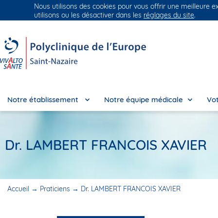
Nous utilisons des cookies pour vous offrir une meilleure e
Groupe Vivalto Santé
Entre nous, la vie
utilisons ou les désactiver dans les
réglages du site
.
Notre établissement
Notre équipe médicale
Vot
Dr. LAMBERT FRANCOIS XAVIER
Accueil
→
Praticiens
→
Dr. LAMBERT FRANCOIS XAVIER