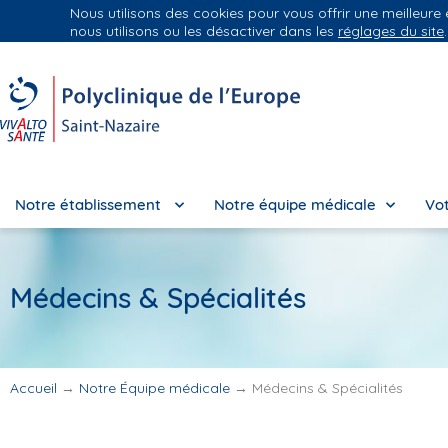
Nous utilisons des cookies pour vous offrir une meilleure
Groupe Vivalto Santé
Entre nous, la vie
nous utilisons ou les désactiver dans les
réglages du site
.
Notre établissement
Notre équipe médicale
Vot
Médecins & Spécialités
Accueil
→
Notre Équipe médicale
→
Médecins & Spécialités