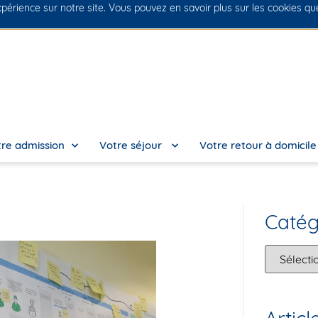
xpérience sur notre site. Vous pouvez en savoir plus sur les cookies q
No
re admission
Votre séjour
Votre retour à domicil
Catég