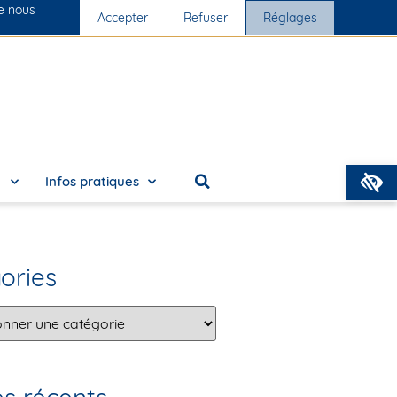
ue nous
s cliniques
Accepter
Nous rejoindre
Refuser
Réglages
O
e
Infos pratiques
ories