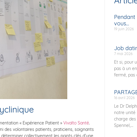
Articl
Pendant l
vous…
19 juin 2026
Job datin
7 mai 2026
Et si, pour 
pas à un en
fermé, pas 
PARTAGE
16 avril 2026
Le Dr Delph
yclinique
notre unité
charge des 
mentation « Expérience Patient »
Vivalto Santé
.
Spennel,...
mi des volontaires patients, praticiens, soignants
 déterminer collectivement les points clés d’une