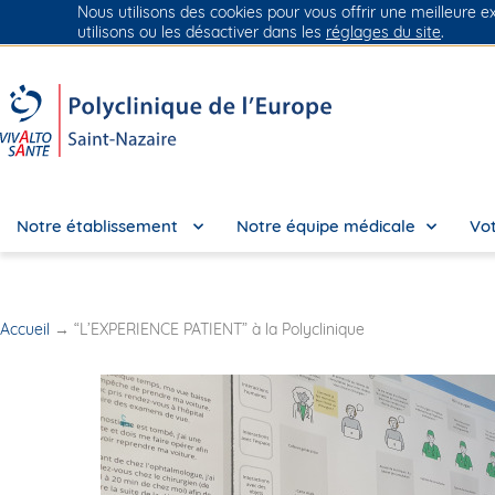
Nous utilisons des cookies pour vous offrir une meilleure e
Groupe Vivalto Santé
Entre nous, la vie
utilisons ou les désactiver dans les
réglages du site
.
Notre établissement
Notre équipe médicale
Vot
Accueil
→
“L’EXPERIENCE PATIENT” à la Polyclinique